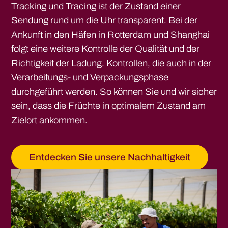
Tracking und Tracing ist der Zustand einer
Sendung rund um die Uhr transparent. Bei der
Ankunft in den Häfen in Rotterdam und Shanghai
folgt eine weitere Kontrolle der Qualität und der
Richtigkeit der Ladung. Kontrollen, die auch in der
Verarbeitungs- und Verpackungsphase
durchgeführt werden. So können Sie und wir sicher
sein, dass die Früchte in optimalem Zustand am
Zielort ankommen.
Europe -
Origin Fruit Europe
Entdecken Sie unsere Nachhaltigkeit
Spain -
Origin Fruit Spain
Asia -
Origin Fruit Asia
Southern Africa -
Origin Fruit Southern Africa