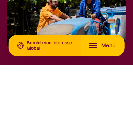
Latin America -
Origin Fruit Latin America
Global -
Origin Fruit Group
Bereich von Interesse
Menu
Global
direkt zum...
Produktpalette
Wertschöpfungskette
Nachhaltigkeit
Ursprung Fruit Group
Offene Stellen