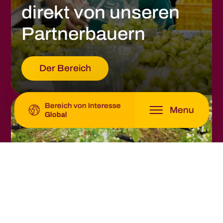
direkt von unseren
Southern Africa -
Origin Fruit Southern Africa
Partnerbauern
Latin America -
Origin Fruit Latin America
Der Bereich
Global -
Origin Fruit Group
Bereich von Interesse
Menu
Global