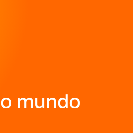
Global -
Ori
a o mundo