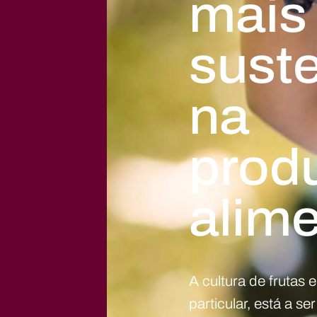
mais
sust
na
prod
alime
A cultura de frutas
particular, está a se