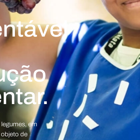
entável
ução
ntar.
 e legumes, em
r objeto de