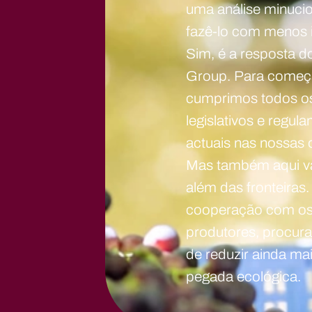
uma análise minucio
fazê-lo com menos
Sim, é a resposta do
Group. Para começ
cumprimos todos os
legislativos e regul
actuais nas nossas
Mas também aqui v
além das fronteiras
cooperação com os
produtores, procur
de reduzir ainda ma
pegada ecológica.