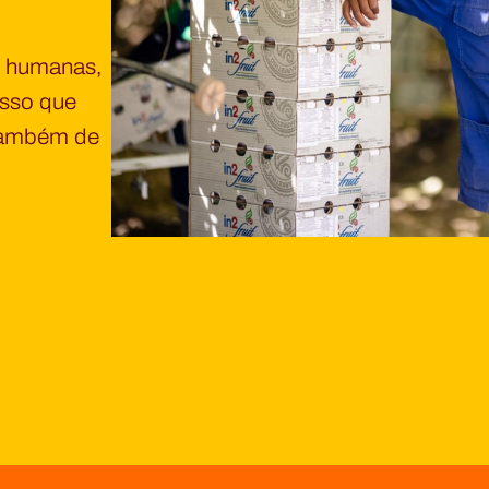
o humanas,
isso que
 também de