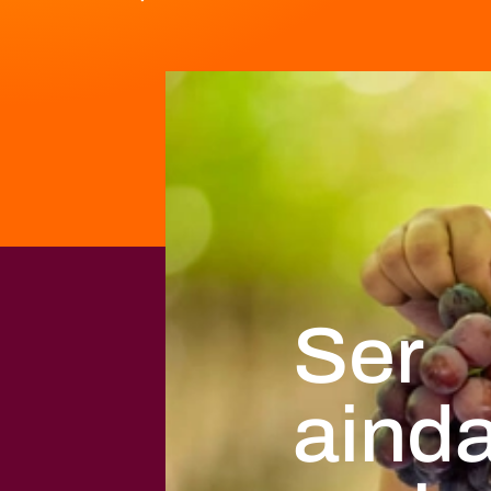
Ser
aind