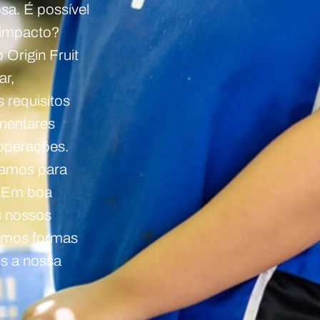
sa. É possível
 impacto?
 Origin Fruit
ar,
 requisitos
amentares
 operações.
amos para
. Em boa
 nossos
amos formas
is a nossa