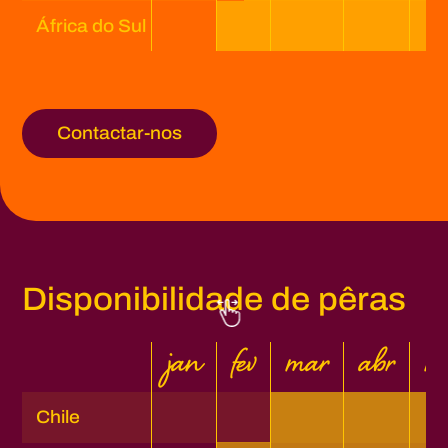
África do Sul
Contactar-nos
Disponibilidade de pêras
jan
fev
mar
abr
m
Chile