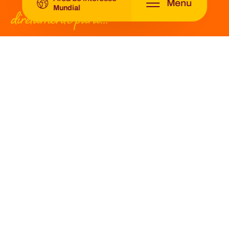
Menu
Mundial
diretamente para...
Gama de produtos
Cadeia de valor
Sustentabilidade
Grupo Origin Fruit
Vagas
contacto direto
Enviar um e-mail