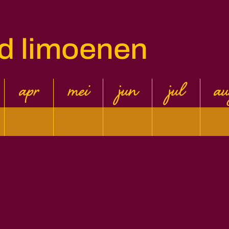
d limoenen
apr
mei
jun
jul
au