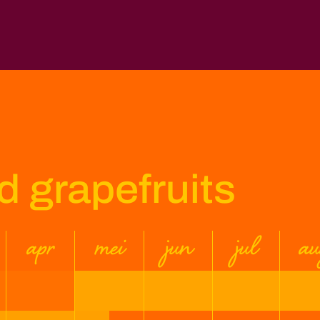
 grapefruits
apr
mei
jun
jul
au