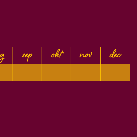
g
sep
okt
nov
dec