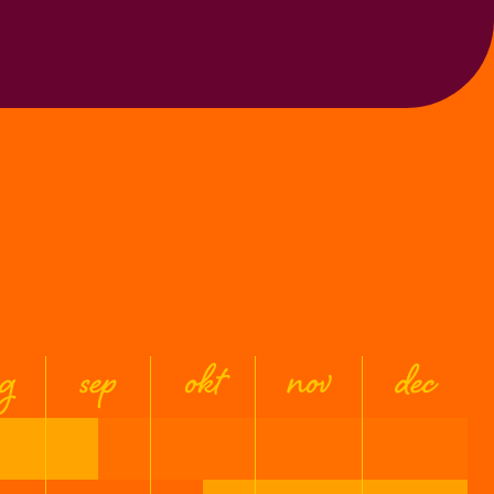
g
sep
okt
nov
dec