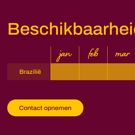
Beschikbaarhei
jan
feb
mar
Brazilië
Contact opnemen