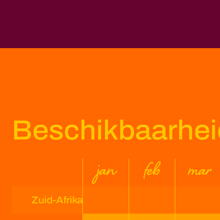
Beschikbaarheid
jan
feb
mar
Zuid-Afrika