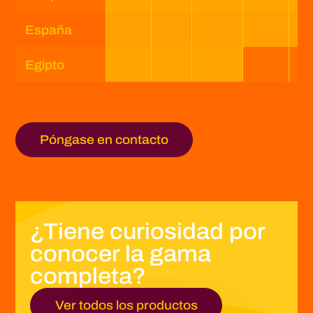
España
Egipto
Europe -
Origin Fruit Europe
Póngase en contacto
Spain -
Origin Fruit Spain
Asia -
Origin Fruit Asia
¿Tiene curiosidad por
Southern Africa -
Origin Fruit Southern Africa
conocer la gama
completa?
Latin America -
Origin Fruit Latin America
Ver todos los productos