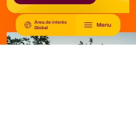
Global -
Origin Fruit Group
Área de interés
Menu
Global
¿No encuentra el
producto que busca?
No dude en ponerse en contacto con nosotros.
Estamos dispuestos a ayudarle en todo lo que
podamos.
Póngase en contacto